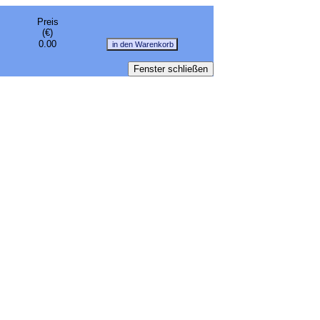
Preis
(€)
0.00